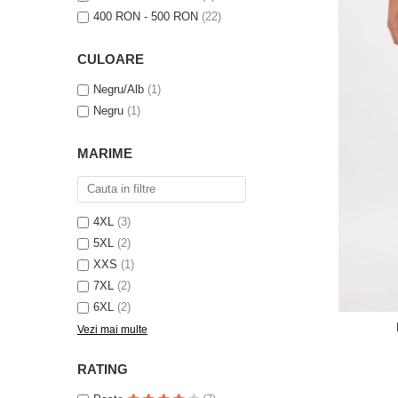
400 RON - 500 RON
(22)
CULOARE
Negru/Alb
(1)
Negru
(1)
MARIME
4XL
(3)
5XL
(2)
XXS
(1)
7XL
(2)
6XL
(2)
Vezi mai multe
RATING