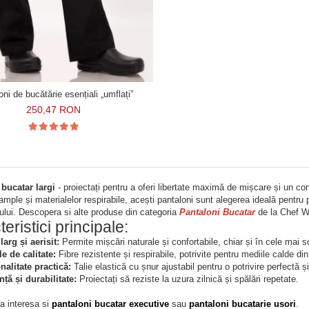
ni de bucătărie esențiali „umflați”
250,47 RON
 bucatar largi
- proiectați pentru a oferi libertate maximă de mișcare și un conf
r ample și materialelor respirabile, acești pantaloni sunt alegerea ideală pentru 
rului. Descopera si alte produse din categoria
Pantaloni Bucatar
de la Chef 
eristici principale:
arg și aerisit:
Permite mișcări naturale și confortabile, chiar și în cele mai 
le de calitate:
Fibre rezistente și respirabile, potrivite pentru mediile calde din
nalitate practică:
Talie elastică cu șnur ajustabil pentru o potrivire perfectă 
nță și durabilitate:
Proiectați să reziste la uzura zilnică și spălări repetate.
ea interesa si
pantaloni bucatar executive
sau
pantaloni bucatarie usori
.