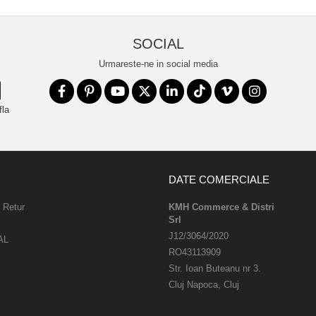
SOCIAL
Urmareste-ne in social media
fla
DATE COMERCIALE
e Retur
KMH Commerce & Distri
Srl
J12/3064/2020
AL
RO43113909
Str. Ioan Buteanu nr 3.
Cluj Napoca, Cluj