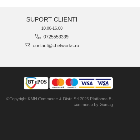
SUPORT CLIENTI
10.00-16.00
0725553339
contact@chefworks.ro
©Copyright KMH Commerce & Distri Srl 2026
Platforma E-
commerce by Gomag