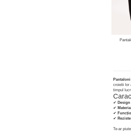
Pantalo
Pantaloni
croielii lo
timpul luc
Caract
✔
Design l
✔
Materia
✔
Funcțio
✔
Reziste
Te-ar piut