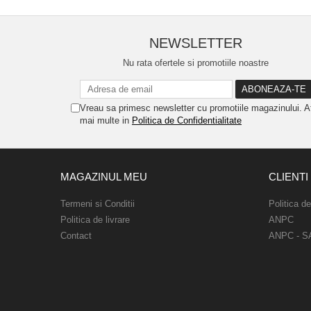
NEWSLETTER
Nu rata ofertele si promotiile noastre
Vreau sa primesc newsletter cu promotiile magazinului. A
mai multe in
Politica de Confidentialitate
MAGAZINUL MEU
CLIENTI
Termeni si Conditii
Politica d
Politica de livrare
ANPC
Contact
ANPC - S