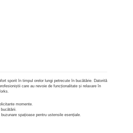
ort sporit în timpul orelor lungi petrecute în bucătărie. Datorită
profesioniștii care au nevoie de funcționalitate și relaxare în
Works.
solicitante momente.
 bucătării.
și buzunare spațioase pentru ustensile esențiale.