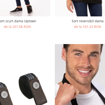
ort scurt dama Uptown
Sort reversibil dama
de la 257,08 RON
de la 101,23 RON