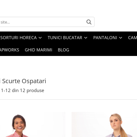
SORTURI HORECA
TUNICI BUCATAR
PANTALONI
CAM
APWORKS
GHID MARIMI
BLOG
i Scurte Ospatari
1-
12
din
12
produse