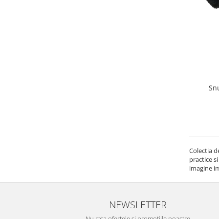
Snu
Colectia 
practice s
imagine im
NEWSLETTER
Nu rata ofertele si promotiile noastre