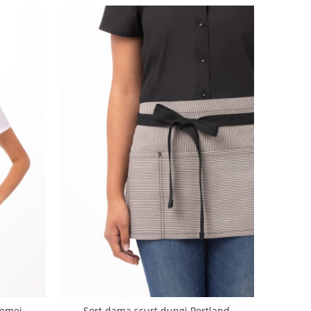
femei
Sort dama scurt dungi Portland