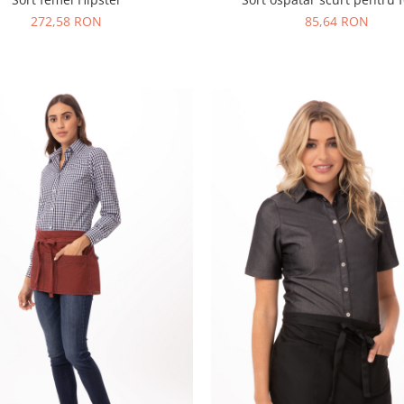
272,58 RON
85,64 RON