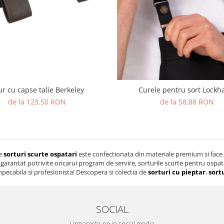
r cu capse talie Berkeley
Curele pentru sort Lockh
de la 123,50 RON
de la 58,88 RON
de
sorturi scurte ospatari
este confectionata din materiale premium si face 
i garantat potrivite oricarui program de servire, sorturile scurte pentru ospat
pecabila si profesionista! Descopera si colectia de
sorturi cu pieptar
,
sort
SOCIAL
Urmareste-ne in social media