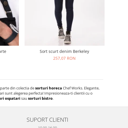
arte
Sort scurt denim Berkeley
257,07 RON
parte din colectia de
sorturi horeca
Chef Works. Elegante,
ari sunt alegerea perfecta! Impresioneaza-ti clientii cu o
uri ospatari
sau
sorturi bistro
.
SUPORT CLIENTI
10.00-16.00