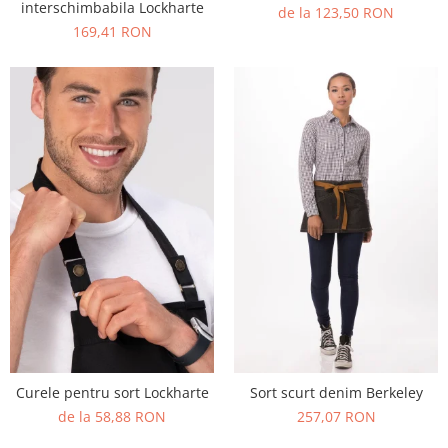
interschimbabila Lockharte
de la 123,50 RON
169,41 RON
Curele pentru sort Lockharte
Sort scurt denim Berkeley
de la 58,88 RON
257,07 RON