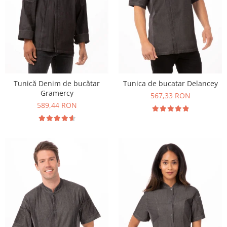
Tunică Denim de bucătar
Tunica de bucatar Delancey
Gramercy
567,33 RON
589,44 RON