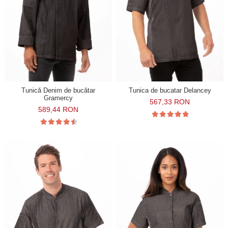
Tunică Denim de bucătar
Tunica de bucatar Delancey
Gramercy
567,33 RON
589,44 RON