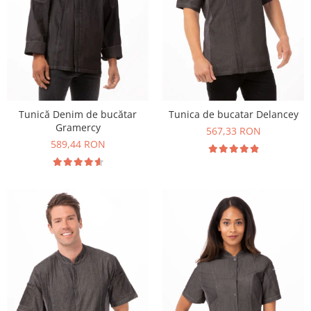
Tunică Denim de bucătar
Tunica de bucatar Delancey
Gramercy
567,33 RON
589,44 RON