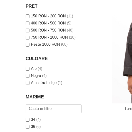
PRET
150 RON - 200 RON
(11)
400 RON - 500 RON
(5)
500 RON - 750 RON
(48)
750 RON - 1000 RON
(18)
Peste 1000 RON
(60)
CULOARE
Alb
(4)
Negru
(4)
Albastru Indigo
(1)
MARIME
Tun
34
(4)
36
(6)