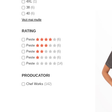
4XL
(1)
38
(6)
40
(6)
Vezi mai multe
RATING
Peste
(6)
Peste
(6)
Peste
(6)
Peste
(6)
Peste
(14)
PRODUCATORI
Chef Works
(142)