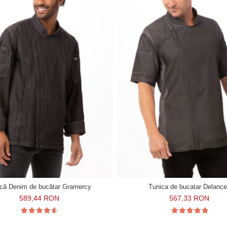
ică Denim de bucătar Gramercy
Tunica de bucatar Delanc
589,44 RON
567,33 RON