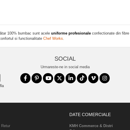
cătar 100% bumbac sunt acele
uniforme profesionale
confectionate din fibr
confortul si functionalitate
Chef Works
.
SOCIAL
Urmareste-ne in social media
fla
DATE COMERCIALE
e Retur
KMH Commerce & Distri