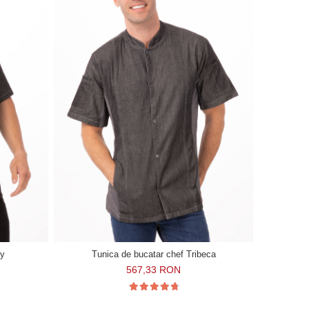
ey
Tunica de bucatar chef Tribeca
567,33 RON