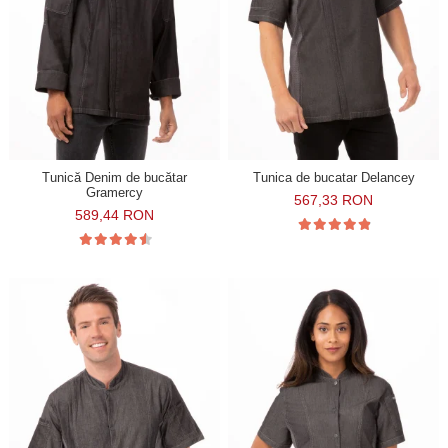
Tunică Denim de bucătar
Tunica de bucatar Delancey
Gramercy
567,33 RON
589,44 RON