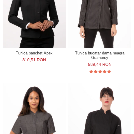
Tunică banchet Apex
Tunica bucatar dama neagra
Gramercy
810,51 RON
589,44 RON