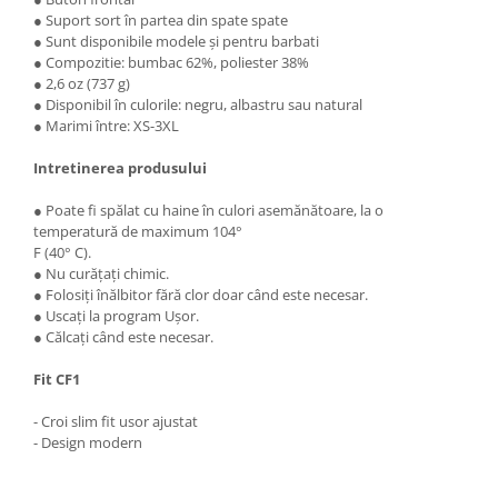
● Suport sort în partea din spate spate
● Sunt disponibile modele și pentru barbati
● Compozitie: bumbac 62%, poliester 38%
● 2,6 oz (737 g)
● Disponibil în culorile: negru, albastru sau natural
● Marimi între: XS-3XL
Intretinerea produsului
● Poate fi spălat cu haine în culori asemănătoare, la o
temperatură de maximum 104°
F (40° C).
● Nu curățați chimic.
● Folosiți înălbitor fără clor doar când este necesar.
● Uscați la program Ușor.
● Călcați când este necesar.
Fit CF1
- Croi slim fit usor ajustat
- Design modern