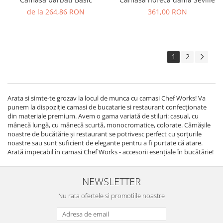
de la 264,86 RON
361,00 RON
1
2
Arata si simte-te grozav la locul de munca cu camasi Chef Works! Va
punem la dispoziție camasi de bucatarie si restaurant confecționate
din materiale premium. Avem o gama variată de stiluri: casual, cu
mânecă lungă, cu mânecă scurtă, monocromatice, colorate. Cămășile
noastre de bucătărie și restaurant se potrivesc perfect cu șorțurile
noastre sau sunt suficient de elegante pentru a fi purtate că atare.
Arată impecabil în camasi Chef Works - accesorii esențiale în bucătărie!
NEWSLETTER
Nu rata ofertele si promotiile noastre