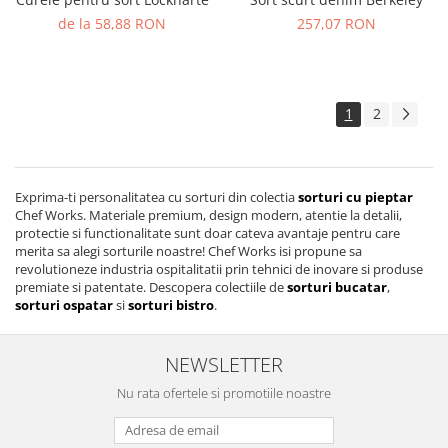
de la 58,88 RON
257,07 RON
1
2
Exprima-ti personalitatea cu sorturi din colectia
sorturi cu pieptar
Chef Works. Materiale premium, design modern, atentie la detalii,
protectie si functionalitate sunt doar cateva avantaje pentru care
merita sa alegi sorturile noastre! Chef Works isi propune sa
revolutioneze industria ospitalitatii prin tehnici de inovare si produse
premiate si patentate. Descopera colectiile de
sorturi bucatar
,
sorturi ospatar
si
sorturi bistro
.
NEWSLETTER
Nu rata ofertele si promotiile noastre