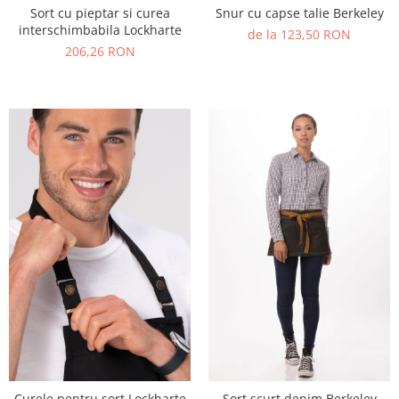
Sort cu pieptar si curea
Snur cu capse talie Berkeley
interschimbabila Lockharte
de la 123,50 RON
206,26 RON
Curele pentru sort Lockharte
Sort scurt denim Berkeley