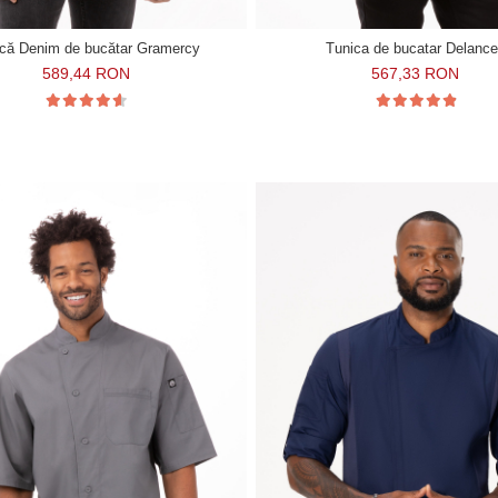
ică Denim de bucătar Gramercy
Tunica de bucatar Delanc
589,44 RON
567,33 RON