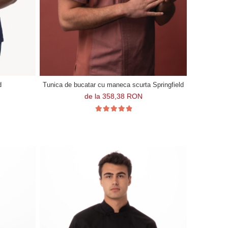
d
Tunica de bucatar cu maneca scurta Springfield
de la 358,38 RON