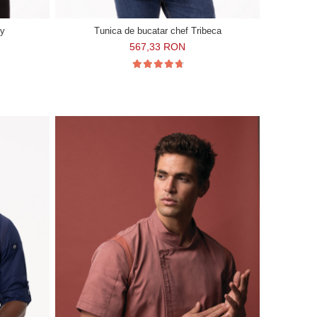
ey
Tunica de bucatar chef Tribeca
567,33 RON