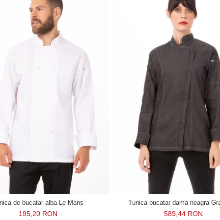
nica de bucatar alba Le Mans
Tunica bucatar dama neagra G
195,20 RON
589,44 RON