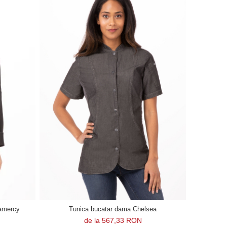
ramercy
Tunica bucatar dama Chelsea
de la 567,33 RON