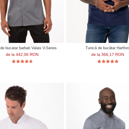
de bucatar barbati Valais V-Series
Tunică de bucătar Hartfor
de la 442,06 RON
de la 366,17 RON