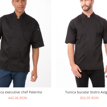
ica executive chef Palermo
Tunica bucatar bistro Avi
442,06 RON
302,05 RON