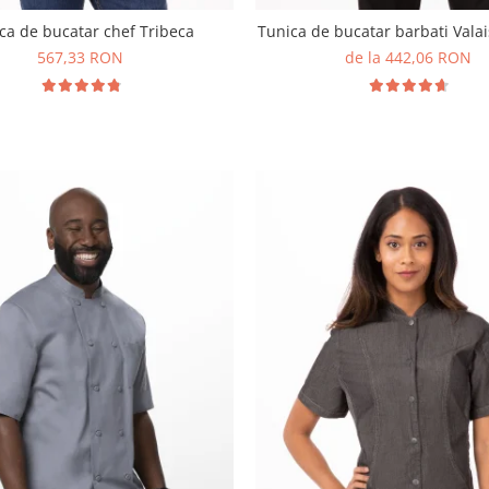
ca de bucatar chef Tribeca
Tunica de bucatar barbati Valai
567,33 RON
de la 442,06 RON