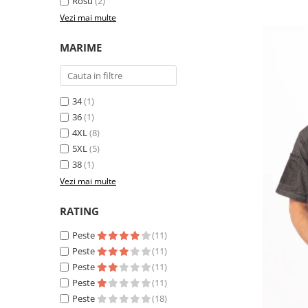
Rosu
(2)
Vezi mai multe
MARIME
34
(1)
36
(1)
4XL
(8)
5XL
(5)
38
(1)
Vezi mai multe
RATING
Peste
(11)
Peste
(11)
Peste
(11)
Peste
(11)
Peste
(18)