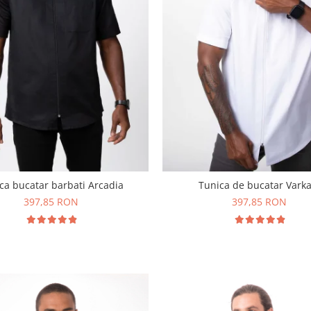
ca bucatar barbati Arcadia
Tunica de bucatar Varka
397,85 RON
397,85 RON