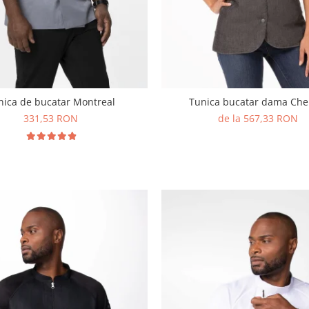
nica de bucatar Montreal
Tunica bucatar dama Che
331,53 RON
de la 567,33 RON