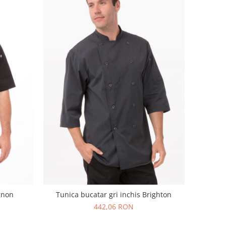
gnon
Tunica bucatar gri inchis Brighton
442,06 RON