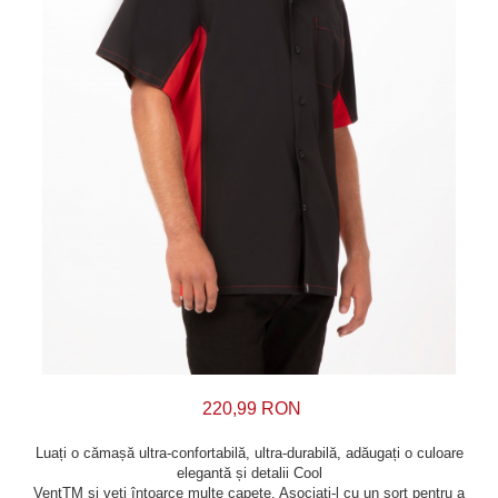
220,99 RON
Luați o cămașă ultra-confortabilă, ultra-durabilă, adăugați o culoare
elegantă și detalii Cool
VentTM și veți întoarce multe capete. Asociați-l cu un șorț pentru a