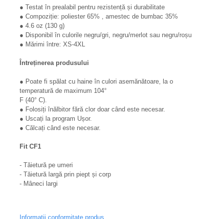
● Testat în prealabil pentru rezistență și durabilitate
● Compoziție: poliester 65% , amestec de bumbac 35%
● 4.6 oz (130 g)
● Disponibil în culorile negru/gri, negru/merlot sau negru/roșu
● Mărimi între: XS-4XL
Întreținerea produsului
● Poate fi spălat cu haine în culori asemănătoare, la o
temperatură de maximum 104°
F (40° C).
● Folosiți înălbitor fără clor doar când este necesar.
● Uscați la program Ușor.
● Călcați când este necesar.
Fit CF1
- Tăietură pe umeri
- Tăietură largă prin piept și corp
- Mâneci largi
Informatii conformitate produs