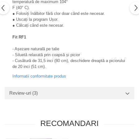
temperatură de maximum 104°
F (40° C).
● Folosiți înălbitor fără clor doar când este necesar.
● Uscați la program Ușor.
● Călcați când este necesar.
Fit RF1
- Așezare naturală pe talie
- Siluetă relaxată prin coapsă și picior
- Cusătură de 31,5 inci (80 cm), deschidere dreaptă a piciorului
de 20 inci (51 cm).
Informatii conformitate produs
Review-uri
(3)
RECOMANDARI