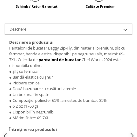
Schimb / Retur Garantat
Calitate Premium
Descriere
Descrierea produsului
Pantaloni de bucatar Baggy Zip-Fly, din material premium, slit cu
fermoar, banda elastica, disponibil pe negru sau alb, marimi: XS-
7XL. Colectia de
pantaloni de bucatar
Chef Works 2024 este
disponibila online.
● Șliț cu fermoar
● Bandă elastică cu șnur
● Picioare conice
● Două buzunare cu cusături laterale
● Un buzunar în spate
● Compoziție: poliester 65%, amestec de bumbac 35%
● 6,2 oz (1760 g)
● Disponibil în negru/alb
● Mărimi între: XS-7XL
Întreținerea produsului