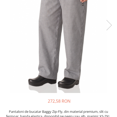
272,58 RON
Pantaloni de bucatar Baggy Zip-Fly, din material premium, slit cu
fermoar, banda elastica, disponibil pe negru sau alb, marimi: XS-7XL.