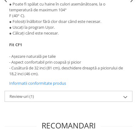
● Poate fi spălat cu haine în culori asemănătoare, la o
temperatură de maximum 104°
F (40° C).
● Folosiți înălbitor fără clor doar când este necesar.
● Uscați la program Ușor.
● Călcați când este necesar.
Fit CF1
- Așezare naturală pe talie
- Aspect confortabil prin coapsă și picior
- Cusătură de 32 inci (81 cm), deschidere dreaptă a piciorului de
18,2 inci (46 cm).
Informatii conformitate produs
Review-uri
(1)
RECOMANDARI