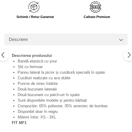
Schimb / Retur Garantat
Calitate Premium
Descriere
Descrierea produsului
Bandă elastică cu șnur
Șliț cu fermoar
Panou lateral la picior și cusătură specială în spate
Cusături realizate cu ace duble
Puncte de stres întărite
Două buzunare laterale
Două buzunare cu patch-uri în spate
Sunt disponibile modele și pentru bărbați
Compoziție: 65% poliester, 35% amestec de bumbac
Disponibil doar în negru
Mărimi între: XS - 3XL
FIT MF1