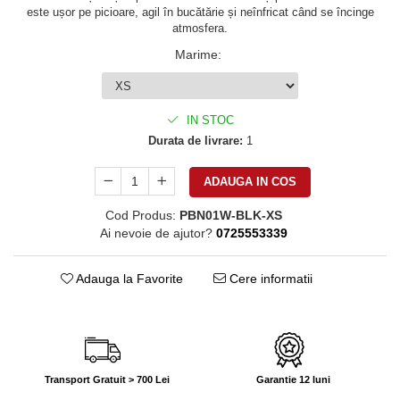
este ușor pe picioare, agil în bucătărie și neînfricat când se încinge
atmosfera.
Marime
:
IN STOC
Durata de livrare:
1
ADAUGA IN COS
Cod Produs:
PBN01W-BLK-XS
Ai nevoie de ajutor?
0725553339
Adauga la Favorite
Cere informatii
Transport Gratuit > 700 Lei
Garantie 12 luni