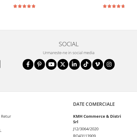
SOCIAL
Urmareste-ne in social media
DATE COMERCIALE
e Retur
KMH Commerce & Distri
Srl
J12/3064/2020
L
RO43113909