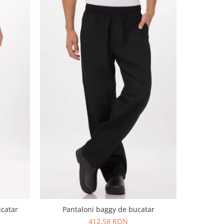
ucatar
Pantaloni baggy de bucatar
Pant
412,58 RON