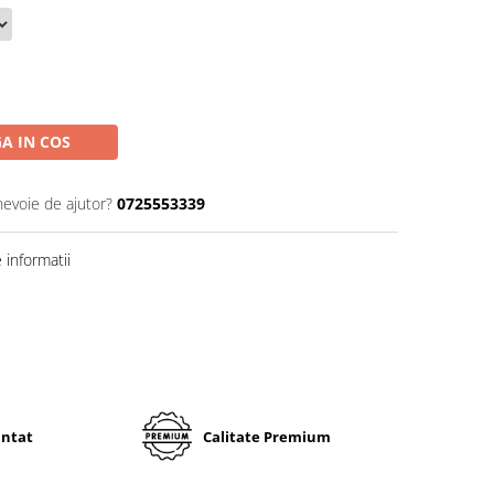
A IN COS
nevoie de ajutor?
0725553339
informatii
antat
Calitate Premium