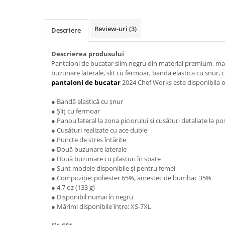
Review-uri
(3)
Descriere
Descrierea produsului
Pantaloni de bucatar slim negru din material premium, mar
buzunare laterale, slit cu fermoar, banda elastica cu snur, c
pantaloni de bucatar
2024 Chef Works este disponibila o
● Bandă elastică cu șnur
● Șliț cu fermoar
● Panou lateral la zona piciorului și cusături detaliate la po
● Cusături realizate cu ace duble
● Puncte de stres întărite
● Două buzunare laterale
● Două buzunare cu plasturi în spate
● Sunt modele disponibile și pentru femei
● Compoziție: poliester 65%, amestec de bumbac 35%
● 4.7 oz (133 g)
● Disponibil numai în negru
● Mărimi disponibile între: XS-7XL