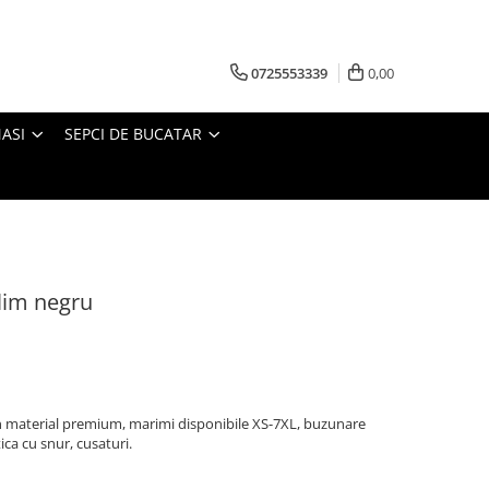
0725553339
0,00
ASI
SEPCI DE BUCATAR
lim negru
n material premium, marimi disponibile XS-7XL, buzunare
tica cu snur, cusaturi.