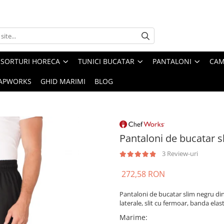
SORTURI HORECA
TUNICI BUCATAR
PANTALONI
CAM
APWORKS
GHID MARIMI
BLOG
Pantaloni de bucatar s
3 Review-uri
272,58 RON
Pantaloni de bucatar slim negru di
laterale, slit cu fermoar, banda elas
Marime
: