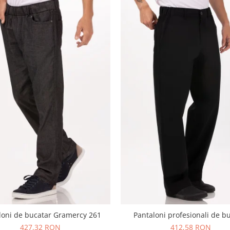
loni de bucatar Gramercy 261
Pantaloni profesionali de b
427,32 RON
412,58 RON