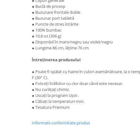
● Clipuri generale
● Buclă de prosop
● Buzunare frontale duble
● Buzunar port tabletă
● Puncte de stres întărite
● 100% bumbac
● 10,8 oz (306 g)
● Disponibil în maro/negru sau violet/negru
● Lungime 86 cm, lățime 76 cm
Întreținerea produsului
● Poate fi spălat cu haine în culori asemănătoare, la o 
F (30° C).
● Folosiți înălbitor cu clor doar când este necesar.
● Nu curățați chimic.
● Uscați la program Ușor.
● Călcați la temperaturi mici.
● Tesatura Premium
Informatii conformitate produs