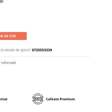
A IN COS
Ai nevoie de ajutor?
0725553339
informatii
antat
Calitate Premium