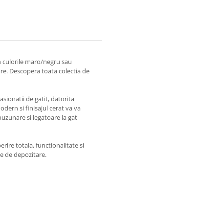
n culorile maro/negru sau
are. Descopera toata colectia de
sionatii de gatit, datorita
dern si finisajul cerat va va
buzunare si legatoare la gat
rire totala, functionalitate si
re de depozitare.