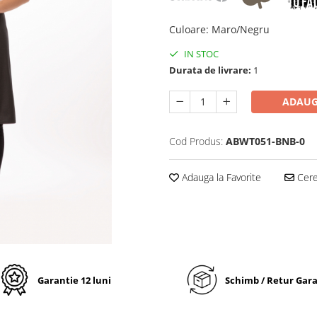
Culoare
:
Maro/Negru
IN STOC
Durata de livrare:
1
ADAUG
Cod Produs:
ABWT051-BNB-0
Adauga la Favorite
Cere 
Garantie 12 luni
Schimb / Retur Gar