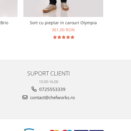
 Brio
Sort cu pieptar in carouri Olympia
Sort de ta
361,00 RON
SUPORT CLIENTI
10.00-16.00
0725553339
contact@chefworks.ro