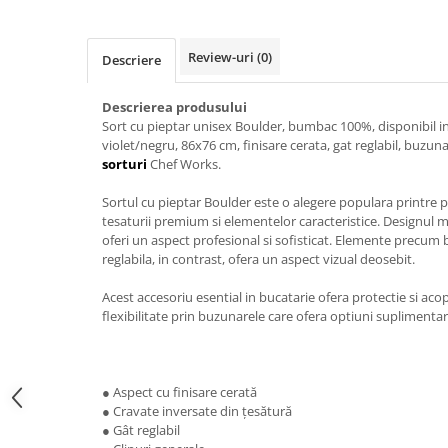
Review-uri
(0)
Descriere
Descrierea produsului
Sort cu pieptar unisex Boulder, bumbac 100%, disponibil i
violet/negru, 86x76 cm, finisare cerata, gat reglabil, buzun
sorturi
Chef Works.
Sortul cu pieptar Boulder este o alegere populara printre pa
tesaturii premium si elementelor caracteristice. Designul mo
oferi un aspect profesional si sofisticat. Elemente precum 
reglabila, in contrast, ofera un aspect vizual deosebit.
Acest accesoriu esential in bucatarie ofera protectie si acope
flexibilitate prin buzunarele care ofera optiuni suplimenta
● Aspect cu finisare cerată
● Cravate inversate din țesătură
● Gât reglabil