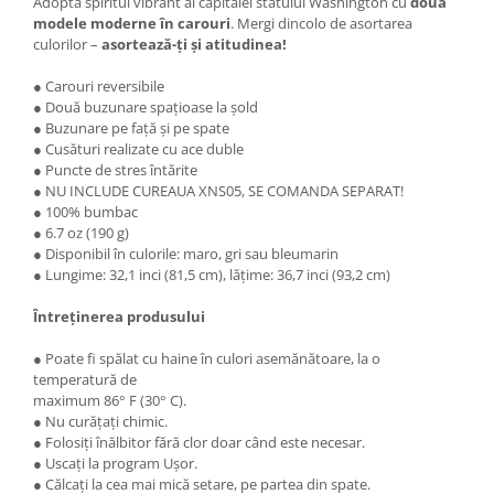
Adoptă spiritul vibrant al capitalei statului Washington cu
două
modele moderne în carouri
. Mergi dincolo de asortarea
culorilor –
asortează-ți și atitudinea!
● Carouri reversibile
● Două buzunare spațioase la șold
● Buzunare pe față și pe spate
● Cusături realizate cu ace duble
● Puncte de stres întărite
● NU INCLUDE CUREAUA XNS05, SE COMANDA SEPARAT!
● 100% bumbac
● 6.7 oz (190 g)
● Disponibil în culorile: maro, gri sau bleumarin
● Lungime: 32,1 inci (81,5 cm), lățime: 36,7 inci (93,2 cm)
Întreținerea produsului
● Poate fi spălat cu haine în culori asemănătoare, la o
temperatură de
maximum 86° F (30° C).
● Nu curățați chimic.
● Folosiți înălbitor fără clor doar când este necesar.
● Uscați la program Ușor.
● Călcați la cea mai mică setare, pe partea din spate.