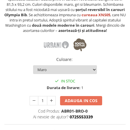
81,5 x 93,2 cm. Culori disponibile: maro, gri si bleumarin. Schimbarea
stilului nu a fost niciodată mai ușoară cu
șorțul reversibil în carouri
Olympia Bib
. Se achizitioneaza impreuna cu
cureaua XNS05
, care NU
intra in pretul sortului, Adoptă spiritul vibrant al capitalei statului
Washington cu
două modele moderne în carouri
. Mergi dincolo de
asortarea culorilor –
asortează-ți și atitudinea!
Culoare
:
IN STOC
Durata de livrare:
1
ADAUGA IN COS
Cod Produs:
ABR01-BRO-0
Ai nevoie de ajutor?
0725553339