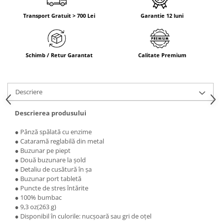
Transport Gratuit > 700 Lei
Garantie 12 luni
Schimb / Retur Garantat
Calitate Premium
Descriere
Descrierea produsului
● Pânză spălată cu enzime
● Cataramă reglabilă din metal
● Buzunar pe piept
● Două buzunare la șold
● Detaliu de cusătură în șa
● Buzunar port tabletă
● Puncte de stres întărite
● 100% bumbac
● 9,3 oz(263 g)
● Disponibil în culorile: nucșoară sau gri de oțel