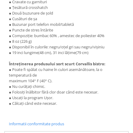
● Cravate cu garnituri
● Țesătură crosshatch
● Două buzunare de șold
● Cusături de șa
● Buzunar port telefon mobil/tabletă
● Puncte de stres întărite
● Compoziție: bumbac 60% , amestec de poliester 40%
● 8 oz (226 g)
● Disponibil în culorile: negru/oțel gri sau negru/vișiniu
● 19 inci lungime(48 cm), 31 inci lățime(79 cm)
Întreținerea produsului sort scurt Corvallis bistro:
● Poate fi spălat cu haine în culori asemănătoare, la o
temperatură de
maximum 104° F (40° C).
● Nu curățați chimic.
● Folosiți înălbitor fără clor doar când este necesar.
● Uscați la program Ușor.
● Călcați când este necesar.
Informatii conformitate produs