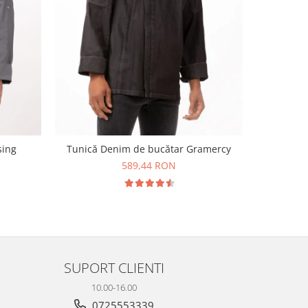
sing
Tunică Denim de bucătar Gramercy
Tunica d
589,44 RON
SUPORT CLIENTI
10.00-16.00
0725553339