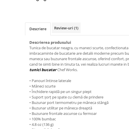
Review-uri
(1)
Descriere
Descrierea produsului
Tunica de bucatar neagra, cu maneci scurte, confectionat
imbracaminte de bucatarie are detalii moderne precum b
maneca sau buzunare frontale ascunse, oferind confort, pr
cand te simti bine in tinuta ta, vei realiza lucruri marete i
tunici bucatar
Chef Works.
• Panouri întinse laterale
• Mâneci scurte
• Închidere rapidă pe un singur piept
• Suport șorț pe spate cu clemă de prindere
• Buzunar port termometru pe mâneca stângă
• Buzunar utilitar pe mâneca dreaptă
• Buzunare frontale ascunse cu fermoar
• 100% bumbac
• 4.8 oz (136 g)