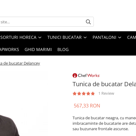
SORTURI HORECA
TUNICI BUCATAR
PANTALONI
CAM
APWORKS
GHID MARIMI
BLOG
ca de bucatar Delancey
Tunica de bucatar Del
1 Review
567,33 RON
Tunica de bucatar neagra, cu mane
imbracaminte de bucatarie are de
sau buzunare frontale ascunse.