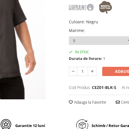
Culoare
:
Negru
Marime
:
IN STOC
Durata de livrare:
1
ADAUG
Cod Produs:
CEZ01-BLK-S
Ai n
Adauga la Favorite
Cere 
Garantie 12 luni
Schimb / Retur Gar