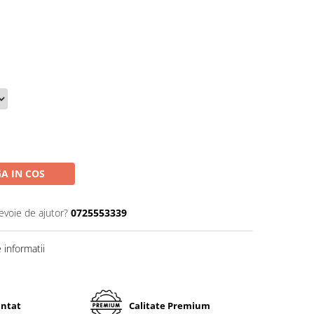
A IN COS
evoie de ajutor?
0725553339
informatii
antat
Calitate Premium