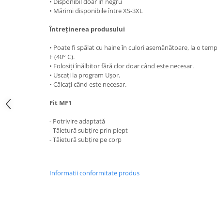
• Disponibil doar în negru
• Mărimi disponibile între XS-3XL
Întreținerea produsului
• Poate fi spălat cu haine în culori asemănătoare, la o t
F (40° C).
• Folosiți înălbitor fără clor doar când este necesar.
• Uscați la program Ușor.
• Călcați când este necesar.
Fit MF1
- Potrivire adaptată
- Tăietură subțire prin piept
- Tăietură subțire pe corp
Informatii conformitate produs