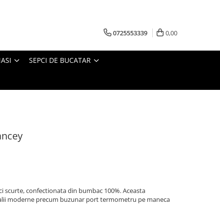
0725553339
0,00
ASI
SEPCI DE BUCATAR
ancey
ci scurte, confectionata din bumbac 100%. Aceasta
talii moderne precum buzunar port termometru pe maneca