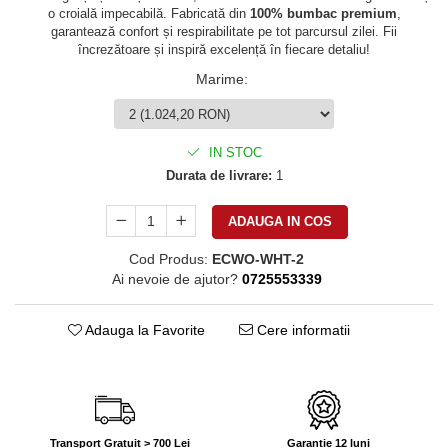
o croială impecabilă. Fabricată din
100% bumbac premium
,
garantează confort și respirabilitate pe tot parcursul zilei. Fii
încrezătoare și inspiră excelență în fiecare detaliu!
Marime
:
IN STOC
Durata de livrare:
1
ADAUGA IN COS
Cod Produs:
ECWO-WHT-2
Ai nevoie de ajutor?
0725553339
Adauga la Favorite
Cere informatii
Transport Gratuit > 700 Lei
Garantie 12 luni