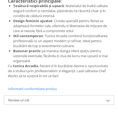
Caracteristici principale
:
Țesătură respirabilă și ușoară
: Materialul de înaltă calitate
asigură confort și ventilație, păstrându-te răcorită chiar și în
condiții de căldură intensă.
Design feminin ajustat
: Croiala specială pentru femei se
adaptează formelor tale, oferindu-ți libertatea de mișcare de
care ai nevoie, fără a compromite stilul.
Stil contemporan
: Tunica Arcadia combină funcționalitatea
profesională cu un aspect modern și rafinat, ideal pentru
bucătării de top și evenimente culinare.
Buzunar practic
pe maneca stanga
oferă spațiu pentru
ustensile esențiale, făcându-ți ziua de lucru mai ușoară și mai
organizată.
Cu
tunica Arcadia
, fiecare zi în bucătărie devine o oportunitate
de a străluci prin profesionalism și eleganță. Lasă calitatea Chef
Works să te susțină în tot ce faci!
Informatii conformitate produs
Review-uri
(4)