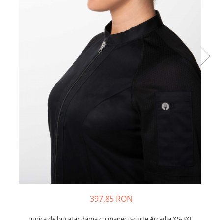
397,85 RON
Tunica de bucatar dama cu maneci scurte Arcadia XS-3XL