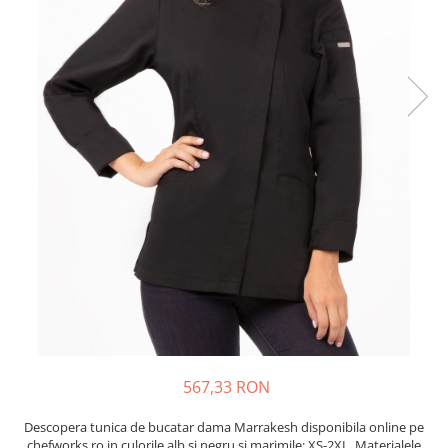
567,33 RON
Descopera tunica de bucatar dama Marrakesh disponibila online pe
chefworks.ro in culorile alb si negru si marimile: XS-2XL. Materialele