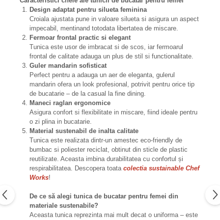
Caracteristici cheie ale tunicii de bucatar pentru femei
Design adaptat pentru silueta feminina
Croiala ajustata pune in valoare silueta si asigura un aspect
impecabil, mentinand totodata libertatea de miscare.
Fermoar frontal practic si elegant
Tunica este usor de imbracat si de scos, iar fermoarul
frontal de calitate adauga un plus de stil si functionalitate.
Guler mandarin sofisticat
Perfect pentru a adauga un aer de eleganta, gulerul
mandarin ofera un look profesional, potrivit pentru orice tip
de bucatarie – de la casual la fine dining.
Maneci raglan ergonomice
Asigura confort si flexibilitate in miscare, fiind ideale pentru
o zi plina in bucatarie.
Material sustenabil de inalta calitate
Tunica este realizata dintr-un amestec eco-friendly de
bumbac si poliester reciclat, obtinut din sticle de plastic
reutilizate. Aceasta imbina durabilitatea cu confortul și
respirabilitatea. Descopera toata
colectia sustainable Chef
Works
!
De ce să alegi tunica de bucatar pentru femei din
materiale sustenabile?
Aceasta tunica reprezinta mai mult decat o uniforma – este