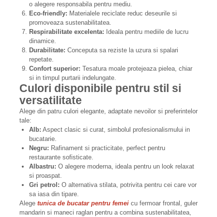
o alegere responsabila pentru mediu.
Eco-friendly:
Materialele reciclate reduc deseurile si
promoveaza sustenabilitatea.
Respirabilitate excelenta:
Ideala pentru mediile de lucru
dinamice.
Durabilitate:
Conceputa sa reziste la uzura si spalari
repetate.
Confort superior:
Tesatura moale protejeaza pielea, chiar
si in timpul purtarii indelungate.
Culori disponibile pentru stil si
versatilitate
Alege din patru culori elegante, adaptate nevoilor si preferintelor
tale:
Alb:
Aspect clasic si curat, simbolul profesionalismului in
bucatarie.
Negru:
Rafinament si practicitate, perfect pentru
restaurante sofisticate.
Albastru:
O alegere moderna, ideala pentru un look relaxat
si proaspat.
Gri petrol:
O alternativa stilata, potrivita pentru cei care vor
sa iasa din tipare.
Alege
tunica de bucatar pentru femei
cu fermoar frontal, guler
mandarin si maneci raglan pentru a combina sustenabilitatea,