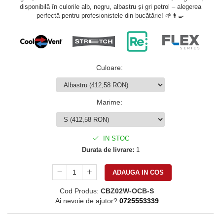
disponibilă în culorile alb, negru, albastru și gri petrol – alegerea
perfectă pentru profesionistele din bucătărie! 🌱👩‍🍳
Culoare
:
Marime
:
IN STOC
Durata de livrare:
1
ADAUGA IN COS
Cod Produs:
CBZ02W-OCB-S
Ai nevoie de ajutor?
0725553339