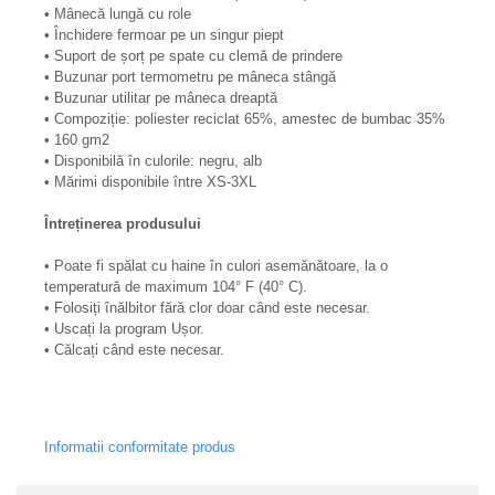
• Mânecă lungă cu role
• Închidere fermoar pe un singur piept
• Suport de șorț pe spate cu clemă de prindere
• Buzunar port termometru pe mâneca stângă
• Buzunar utilitar pe mâneca dreaptă
• Compoziție: poliester reciclat 65%, amestec de bumbac 35%
• 160 gm2
• Disponibilă în culorile: negru, alb
• Mărimi disponibile între XS-3XL
Întreținerea produsului
• Poate fi spălat cu haine în culori asemănătoare, la o
temperatură de maximum 104° F (40° C).
• Folosiți înălbitor fără clor doar când este necesar.
• Uscați la program Ușor.
• Călcați când este necesar.
Informatii conformitate produs