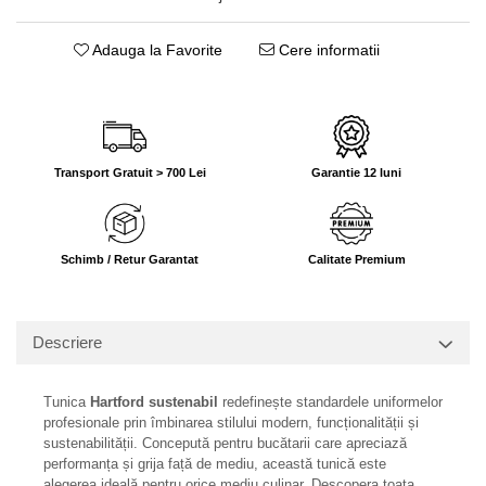
Adauga la Favorite
Cere informatii
Transport Gratuit > 700 Lei
Garantie 12 luni
Schimb / Retur Garantat
Calitate Premium
Descriere
Tunica
Hartford sustenabil
redefinește standardele uniformelor
profesionale prin îmbinarea stilului modern, funcționalității și
sustenabilității. Concepută pentru bucătarii care apreciază
performanța și grija față de mediu, această tunică este
alegerea ideală pentru orice mediu culinar. Descopera toata