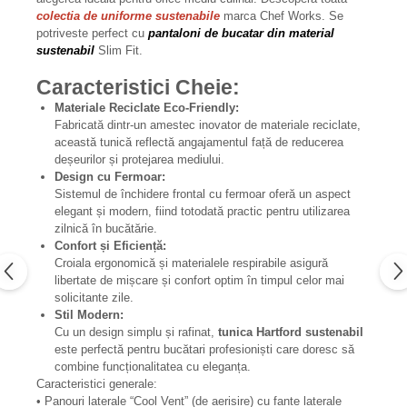
colectia de uniforme sustenabile
marca Chef Works. Se
potriveste perfect cu
pantaloni de bucatar din material
sustenabil
Slim Fit.
Caracteristici Cheie:
Materiale Reciclate Eco-Friendly:
Fabricată dintr-un amestec inovator de materiale reciclate,
această tunică reflectă angajamentul față de reducerea
deșeurilor și protejarea mediului.
Design cu Fermoar:
Sistemul de închidere frontal cu fermoar oferă un aspect
elegant și modern, fiind totodată practic pentru utilizarea
zilnică în bucătărie.
Confort și Eficiență:
Croiala ergonomică și materialele respirabile asigură
libertate de mișcare și confort optim în timpul celor mai
solicitante zile.
Stil Modern:
Cu un design simplu și rafinat,
tunica Hartford sustenabil
este perfectă pentru bucătari profesioniști care doresc să
combine funcționalitatea cu eleganța.
Caracteristici generale:
• Panouri laterale “Cool Vent” (de aerisire) cu fante laterale