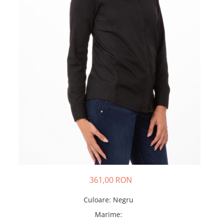
361,00 RON
Culoare
:
Negru
Marime
: