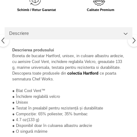
Schimb / Retur Garantat
Calitate Premium
Descriere
Descrierea produsului
Boneta de bucatar Hartford, unisex, in culoare albastru ardezie,
cu aerisire Cool Vent, inchidere reglabila Velcro, greautate 133
g, marime universala, testata pentru rezistenta si durabilitate.
Descopera toate produsele din
colectia Hartford
ce poarta
semnatura Chef Works.
● Blat Cool Vent™
● Închidere reglabilă velcro
● Unisex
● Testat în prealabil pentru rezistență și durabilitate
● Compoziție: 65% poliester, 35% bumbac
● 4.7 oz(133 g)
● Disponibil doar în culoarea albastru ardezie
● O singură mărime