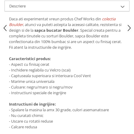
Descriere
Daca ati experimentat vreun produs Chef Works din
colectia
Boulder
, atunci va puteti astepta la aceeasi calitate, rezistenta si
design si de la
sapca bucatar Boulder
. Special creata pentru a
completa tinutele cu sorturi Boulder, sapca Boulder este
confectionata din 100% bumbac si are un aspect cu finisaj cerat.
Fii atent la instructiunile de ingrijire.
Caracteristici produs:
- Aspect cu finisaj cerat
- Inchidere reglabila cu Velcro (scai)
- Captuseala superioara si interioara Cool Vent
- Marime unica universala
- Culoare: negru/maro si negru/mov
- Instructiuni speciale de ingrijire
Instructiuni de ingrijire:
- Spalare la masina la amx 30 grade, culori asemanatoare
- Nu curatati chimic
- Uscare cu rotatii reduse
- Calcare redusa