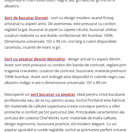
Disponibil in mai multe culori: negru, alb, gri deschis, gri inchis si
albastru.
Sort de bucatar Dorset
- sort cu design modern avand finisaj
artizanal cu aspect antic. De asemenea, este prevazut cu cordon
reglabil la gat, buzunar la pipet cu capete nituite, buzunar utilitar,
cusaturi realizate cu ace duble, confectionat din bumbac 100%.
Dimensiune universala: 101 x 99 cm, croi larg si culori disponibile:
caramiziu, nuante de maro si gri.
Sort cu pieptar denim Memphis
- design actual cu aspect denim.
Acest sort este prevazut cu cordon din banda de contrast, reglare prin
tragerea cravatelor, cusaturi de contrast, buzunare, material premium
100% bumbac. Acest sort indragit este disponibil in culorile negru sau
albastru indigo si are o dimensiune universala: 101 x 89 cm.
Descoperiti un
sort bucatar cu pieptar
, ideal pentru orice bucatarie
profesionala sau, de ce nu, pentru acasa. Sortul Portland este fabricat
din materiale de calitate superioara si este conceput pentru a oferi
protectie si confort pe tot parcursul zilei. Principalele caracteristici ale
sortului din colectia Chef Works sunt: materiale de inalta calitate,
design ergonomic, buzunare practice, stil modern elegant. Cu un
pieptar ajustabil si curele reglabile, sortul se potriveste perfect oricarei