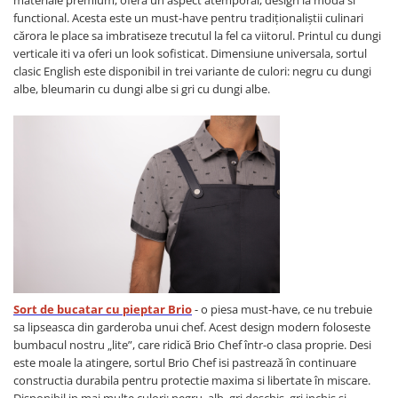
materiale premium,
ofera un aspect atemporal, design la moda si
functional. Acesta este un must-have pentru tradiționaliștii culinari
cărora le place sa imbratiseze trecutul la fel ca viitorul. Printul cu dungi
verticale iti va oferi un look sofisticat. Dimensiune universala, sortul
clasic English este disponibil in trei variante de culori: negru cu dungi
albe, bleumarin cu dungi albe si gri cu dungi albe.
Sort de bucatar cu pieptar Brio
- o piesa must-have, ce nu trebuie
sa lipseasca din garderoba unui chef. Acest design modern foloseste
bumbacul nostru „lite”, care ridică Brio Chef într-o clasa proprie. Desi
este moale la atingere, sortul Brio Chef isi pastrează în continuare
constructia durabila pentru protectie maxima si libertate în miscare.