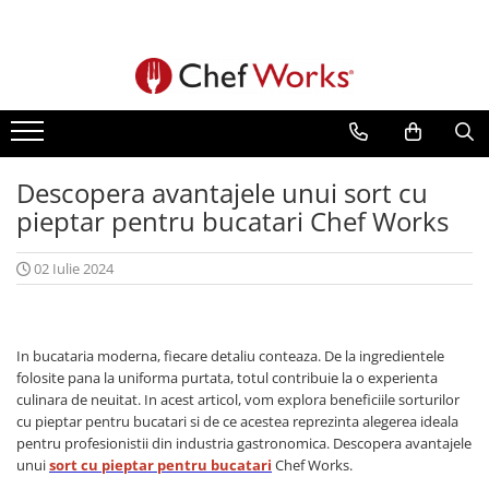
Urban
Cool Vent
Contemporary
Sorturi horeca
Tunici bucatar
Pantaloni
Camasi
Sepci de bucatar
Uniforme horeca dama
Accesorii Urban
Camasi Cool Vent
Accesorii Contemporary
Sorturi Bistro
Bumbac Premium 100% Super
Pantaloni Bucatar Executive
Camasi Bucatarie
Sepci de baseball
Bonete bucatar dama
Combed 120
Camasi Urban
Pantaloni Cool Vent
Camasi Contemporary
Sorturi Bucatar
Pantaloni bucatar largi
Camasi Ospatari, Barmani si
Bonete Bucatar
Camasi dama horeca
Tunica de bucatar subtire
Barista
Pantaloni Urban
Sepci Cool Vent
Sorturi Contemporary
Sorturi cu Pieptar
Pantaloni bucatarie usori
Chef Beanie
Executive
Descopera avantajele unui sort cu
Tunici bucatar 100% Cotton
Camasi pentru Bucatar
pieptar pentru bucatari Chef Works
Sepci Urban
Tunici Cool Vent
Tunici Contemporary
Sorturi de Bucatarie
Pantaloni bucatar dama
Tunici bucatar clasice
Sorturi Urban
Sorturi Ospatari
Sorturi dama
02 Iulie 2024
Tunici bucatar cu maneca scurta
Tunici Urban
Sorturi Scurte Ospatari
Tunici bucatar dama
Tunici bucatar Executive Chef
Tunici bucatar Unisex
In bucataria moderna, fiecare detaliu conteaza. De la ingredientele
folosite pana la uniforma purtata, totul contribuie la o experienta
culinara de neuitat. In acest articol, vom explora beneficiile sorturilor
cu pieptar pentru bucatari si de ce acestea reprezinta alegerea ideala
pentru profesionistii din industria gastronomica. Descopera avantajele
unui
sort cu pieptar pentru bucatari
Chef Works.