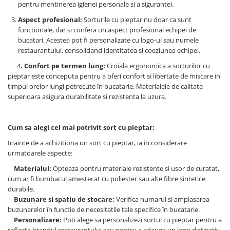
pentru mentinerea igienei personale si a sigurantei.
Aspect profesional:
Sorturile cu pieptar nu doar ca sunt
functionale, dar si confera un aspect profesional echipei de
bucatari. Acestea pot fi personalizate cu logo-ul sau numele
restaurantului, consolidand identitatea si coeziunea echipei.
4
. Confort pe termen lung:
Croiala ergonomica a sorturilor cu
pieptar este conceputa pentru a oferi confort si libertate de miscare in
timpul orelor lungi petrecute în bucatarie. Materialele de calitate
superioara asigura durabilitate si rezistenta la uzura.
Cum sa alegi cel mai potrivit sort cu pieptar:
Inainte de a achizitiona un sort cu pieptar, ia in considerare
urmatoarele aspecte:
Materialul:
Opteaza pentru materiale rezistente si usor de curatat,
cum ar fi bumbacul amestecat cu poliester sau alte fibre sintetice
durabile.
Buzunare si spatiu de stocare:
Verifica numarul si amplasarea
buzunarelor în functie de necesitatile tale specifice în bucatarie.
Personalizare:
Poti alege sa personalizezi sortul cu pieptar pentru a