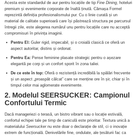
Acesta este standardul de aur pentru locațiile de tip
Fine Dining
, hoteluri
premium și evenimente corporate de înaltă ținută. Cămașa Formel
reprezintă definiția profesionalismului pur. Cu o linie curată și un
material de calitate superioară care își păstrează structura pe parcursul
întregii zile, este alegerea numărul unu pentru locațiile care nu acceptă
compromisuri în privința imaginii.
Pentru El:
Guler rigid, impecabil, și o croială clasică ce oferă un
aspect autoritar, distins și ordonat.
Pentru Ea:
Pense feminine plasate strategic pentru o așezare
elegantă pe corp și un confort sporit în zona taliei.
De ce este în top:
Oferă o rezistență incredibilă la spălări frecvente
și un aspect „proaspăt călcat” care se menține ore în șir, chiar și în
timpul celor mai aglomerate evenimente.
2. Modelul SEERSUCKER: Campionul
Confortului Termic
Dacă manageriezi o terasă, un bistro vibrant sau o locație estivală,
confortul echipei tale pe timp de caniculă este prioritar. Textura unică a
materialului
Seersucker
nu este doar o declarație de stil, ci o inovație
extrem de funcțională. Denivelările fine, ondulate, ale țesăturii fac ca