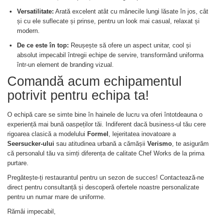
Versatilitate:
Arată excelent atât cu mânecile lungi lăsate în jos, cât
și cu ele suflecate și prinse, pentru un look mai casual, relaxat și
modern.
De ce este în top:
Reușește să ofere un aspect unitar, cool și
absolut impecabil întregii echipe de servire, transformând uniforma
într-un element de branding vizual.
Comandă acum echipamentul
potrivit pentru echipa ta!
O echipă care se simte bine în hainele de lucru va oferi întotdeauna o
experiență mai bună oaspeților tăi. Indiferent dacă business-ul tău cere
rigoarea clasică a modelului
Formel
, lejeritatea inovatoare a
Seersucker-ului
sau atitudinea urbană a cămășii
Verismo
, te asigurăm
că personalul tău va simți diferența de calitate Chef Works de la prima
purtare.
Pregătește-ți restaurantul pentru un sezon de succes! Contactează-ne
direct pentru consultanță și descoperă ofertele noastre personalizate
pentru un numar mare de uniforme.
Rămâi impecabil,