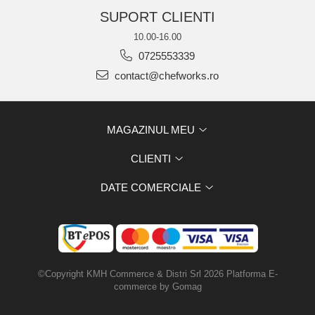
SUPORT CLIENTI
10.00-16.00
0725553339
contact@chefworks.ro
MAGAZINUL MEU
CLIENTI
DATE COMERCIALE
©Copyright KMH Commerce & Distri Srl 2026
Platforma E-
commerce by Gomag