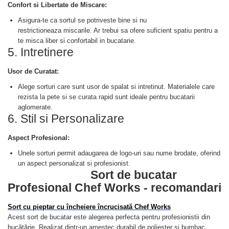
Confort si Libertate de Miscare:
Asigura-te ca sortul se potriveste bine si nu
restrictioneaza miscarile. Ar trebui sa ofere suficient spatiu pentru a
te misca liber si confortabil in bucatarie.
5. Intretinere
Usor de Curatat:
Alege sorturi care sunt usor de spalat si intretinut. Materialele care
rezista la pete si se curata rapid sunt ideale pentru bucatarii
aglomerate.
6. Stil si Personalizare
Aspect Profesional:
Unele sorturi permit adaugarea de logo-uri sau nume brodate, oferind
un aspect personalizat si profesionist.
Sort de bucatar
Profesional Chef Works - recomandari
Sort cu pieptar cu încheiere încrucisată Chef Works
Acest sort de bucatar este alegerea perfecta pentru profesionistii din
bucătărie. Realizat dintr-un amestec durabil de poliester și bumbac,