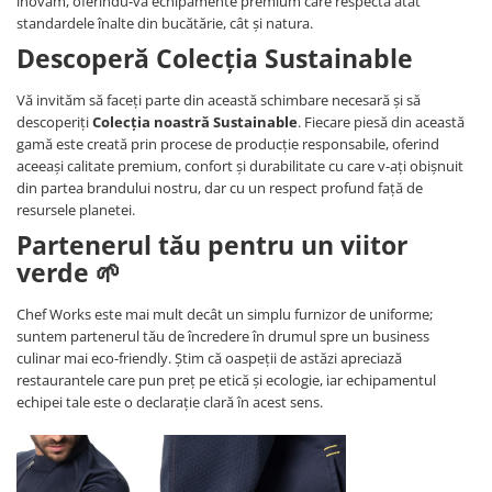
inovăm, oferindu-vă echipamente premium care respectă atât
standardele înalte din bucătărie, cât și natura.
Descoperă Colecția Sustainable
Vă invităm să faceți parte din această schimbare necesară și să
descoperiți
Colecția noastră Sustainable
. Fiecare piesă din această
gamă este creată prin procese de producție responsabile, oferind
aceeași calitate premium, confort și durabilitate cu care v-ați obișnuit
din partea brandului nostru, dar cu un respect profund față de
resursele planetei.
Partenerul tău pentru un viitor
verde 🌱
Chef Works este mai mult decât un simplu furnizor de uniforme;
suntem partenerul tău de încredere în drumul spre un business
culinar mai eco-friendly. Știm că oaspeții de astăzi apreciază
restaurantele care pun preț pe etică și ecologie, iar echipamentul
echipei tale este o declarație clară în acest sens.