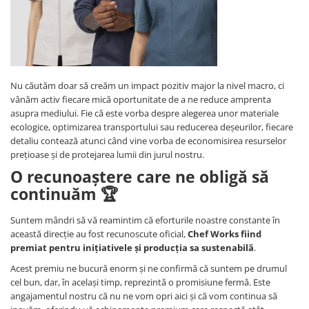
Nu căutăm doar să creăm un impact pozitiv major la nivel macro, ci
vânăm activ fiecare mică oportunitate de a ne reduce amprenta
asupra mediului. Fie că este vorba despre alegerea unor materiale
ecologice, optimizarea transportului sau reducerea deșeurilor, fiecare
detaliu contează atunci când vine vorba de economisirea resurselor
prețioase și de protejarea lumii din jurul nostru.
O recunoaștere care ne obligă să
continuăm 🏆
Suntem mândri să vă reamintim că eforturile noastre constante în
această direcție au fost recunoscute oficial,
Chef Works fiind
premiat pentru inițiativele și producția sa sustenabilă
.
Acest premiu ne bucură enorm și ne confirmă că suntem pe drumul
cel bun, dar, în același timp, reprezintă o promisiune fermă. Este
angajamentul nostru că nu ne vom opri aici și că vom continua să