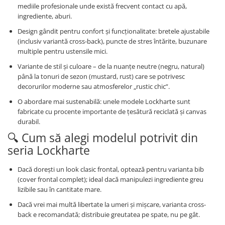
mediile profesionale unde există frecvent contact cu apă,
ingrediente, aburi.
Design gândit pentru confort şi funcţionalitate: bretele ajustabile
(inclusiv variantă cross-back), puncte de stres întărite, buzunare
multiple pentru ustensile mici.
Variante de stil şi culoare – de la nuanţe neutre (negru, natural)
până la tonuri de sezon (mustard, rust) care se potrivesc
decorurilor moderne sau atmosferelor „rustic chic”.
O abordare mai sustenabilă: unele modele Lockharte sunt
fabricate cu procente importante de ţesătură reciclată şi canvas
durabil.
🔍 Cum să alegi modelul potrivit din
seria Lockharte
Dacă doreşti un look clasic frontal, optează pentru varianta bib
(cover frontal complet); ideal dacă manipulezi ingrediente greu
lizibile sau în cantitate mare.
Dacă vrei mai multă libertate la umeri şi mişcare, varianta cross-
back e recomandată; distribuie greutatea pe spate, nu pe gât.