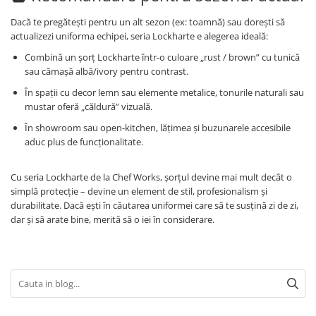
Dacă te pregăteşti pentru un alt sezon (ex: toamnă) sau doreşti să
actualizezi uniforma echipei, seria Lockharte e alegerea ideală:
Combină un şorţ Lockharte într-o culoare „rust / brown” cu tunică
sau cămaşă albă/ivory pentru contrast.
În spaţii cu decor lemn sau elemente metalice, tonurile natura­li sau
mustar oferă „căldură” vizuală.
În showroom sau open-kitchen, lăţimea şi buzunarele accesibile
aduc plus de funcţionalitate.
Cu seria Lockharte de la Chef Works, şorţul devine mai mult decât o
simplă protecţie – devine un element de stil, profesionalism şi
durabilitate. Dacă eşti în căutarea uniformei care să te susţină zi de zi,
dar şi să arate bine, merită să o iei în considerare.