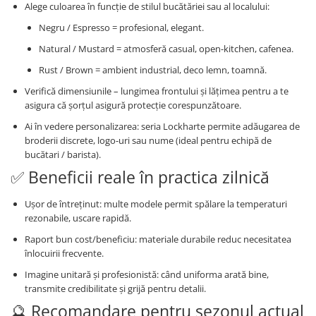
Alege culoarea în funcţie de stilul bucătăriei sau al localului:
Negru / Espresso = profesional, elegant.
Natural / Mustard = atmosferă casual, open-kitchen, cafenea.
Rust / Brown = ambient industrial, deco lemn, toamnă.
Verifică dimensiunile – lungimea frontului şi lăţimea pentru a te
asigura că şorţul asigură protecţie corespunzătoare.
Ai în vedere personalizarea: seria Lockharte permite adăugarea de
broderii discrete, logo-uri sau nume (ideal pentru echipă de
bucătari / barista).
✅ Beneficii reale în practica zilnică
Uşor de întreţinut: multe modele permit spălare la temperaturi
rezonabile, uscare rapidă.
Raport bun cost/beneficiu: materiale durabile reduc necesitatea
înlocuirii frecvente.
Imagine unitară şi profesionistă: când uniforma arată bine,
transmite credibilitate şi grijă pentru detalii.
🔮 Recomandare pentru sezonul actual