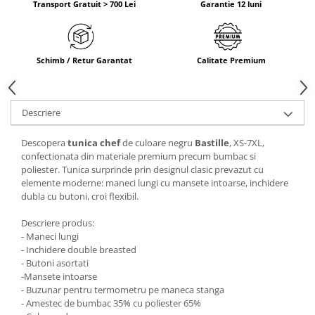
Transport Gratuit > 700 Lei
Garantie 12 luni
Schimb / Retur Garantat
Calitate Premium
Descriere
Descopera
tunica chef
de culoare negru
Bastille
, XS-7XL,
confectionata din materiale premium precum bumbac si
poliester. Tunica surprinde prin designul clasic prevazut cu
elemente moderne: maneci lungi cu mansete intoarse, inchidere
dubla cu butoni, croi flexibil.
Descriere produs:
- Maneci lungi
- Inchidere double breasted
- Butoni asortati
-Mansete intoarse
- Buzunar pentru termometru pe maneca stanga
- Amestec de bumbac 35% cu poliester 65%