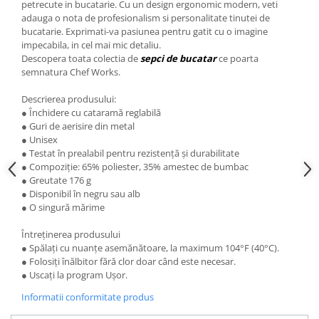
petrecute in bucatarie. Cu un design ergonomic modern, veti
adauga o nota de profesionalism si personalitate tinutei de
bucatarie. Exprimati-va pasiunea pentru gatit cu o imagine
impecabila, in cel mai mic detaliu.
Descopera toata colectia de
sepci de bucatar
ce poarta
semnatura Chef Works.
Descrierea produsului:
● Închidere cu cataramă reglabilă
● Guri de aerisire din metal
● Unisex
● Testat în prealabil pentru rezistență și durabilitate
● Compoziție: 65% poliester, 35% amestec de bumbac
● Greutate 176 g
● Disponibil în negru sau alb
● O singură mărime
Întreținerea produsului
● Spălați cu nuanțe asemănătoare, la maximum 104°F (40°C).
● Folosiți înălbitor fără clor doar când este necesar.
● Uscați la program Ușor.
Informatii conformitate produs