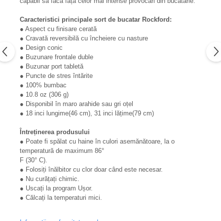
capabil să facă față celor mai intense provocări din bucătărie.
Caracteristici principale sort de bucatar Rockford:
● Aspect cu finisare cerată
● Cravată reversibilă cu încheiere cu nasture
● Design conic
● Buzunare frontale duble
● Buzunar port tabletă
● Puncte de stres întărite
● 100% bumbac
● 10.8 oz (306 g)
● Disponibil în maro arahide sau gri oțel
● 18 inci lungime(46 cm), 31 inci lățime(79 cm)
Întreținerea produsului
● Poate fi spălat cu haine în culori asemănătoare, la o
temperatură de maximum 86°
F (30° C).
● Folosiți înălbitor cu clor doar când este necesar.
● Nu curățați chimic.
● Uscați la program Ușor.
● Călcați la temperaturi mici.