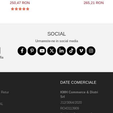
250,47 RON
265,21 RON
SOCIAL
Urmareste-ne in social media
fla
DATE COMERCIALE
e Retur
KMH Commerce & Distri
Srl
J12/3064/2020
AL
RO43113909