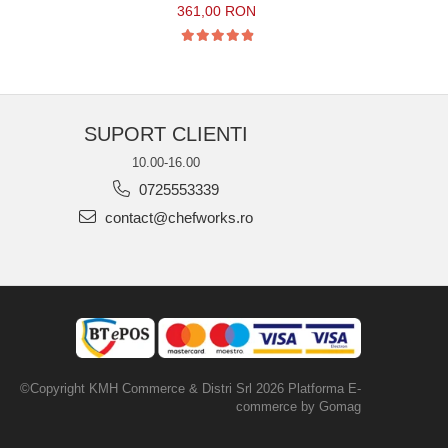
361,00 RON
SUPORT CLIENTI
10.00-16.00
0725553339
contact@chefworks.ro
©Copyright KMH Commerce & Distri Srl 2026
Platforma E-
commerce by Gomag