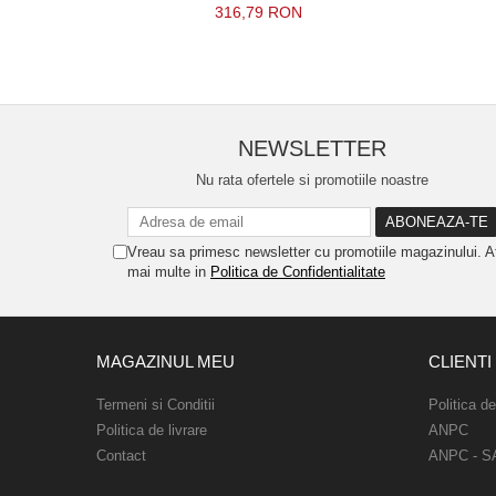
316,79 RON
NEWSLETTER
Nu rata ofertele si promotiile noastre
Vreau sa primesc newsletter cu promotiile magazinului. A
mai multe in
Politica de Confidentialitate
MAGAZINUL MEU
CLIENTI
Termeni si Conditii
Politica d
Politica de livrare
ANPC
Contact
ANPC - S