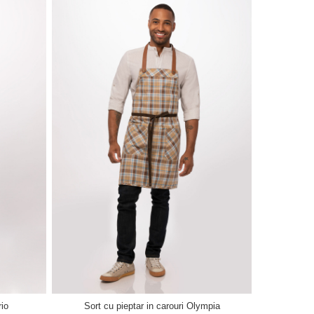
rio
Sort cu pieptar in carouri Olympia
Sort de 