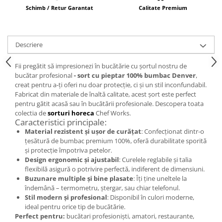
Schimb / Retur Garantat
Calitate Premium
Descriere
Fii pregătit să impresionezi în bucătărie cu șortul nostru de
bucătar profesional
- sort cu pieptar 100% bumbac Denver
,
creat pentru a-ți oferi nu doar protecție, ci și un stil inconfundabil.
Fabricat din materiale de înaltă calitate, acest șort este perfect
pentru gătit acasă sau în bucătării profesionale. Descopera toata
colectia de
sorturi horeca
Chef Works.
Caracteristici principale:
Material rezistent și ușor de curățat
: Confecționat dintr-o
țesătură de bumbac premium 100%, oferă durabilitate sporită
și protecție împotriva petelor.
Design ergonomic și ajustabil
: Curelele reglabile și talia
flexibilă asigură o potrivire perfectă, indiferent de dimensiuni.
Buzunare multiple și bine plasate
: Îți ține uneltele la
îndemână – termometru, ștergar, sau chiar telefonul.
Stil modern și profesional
: Disponibil în culori moderne,
ideal pentru orice tip de bucătărie.
Perfect pentru:
bucătari profesioniști, amatori, restaurante,