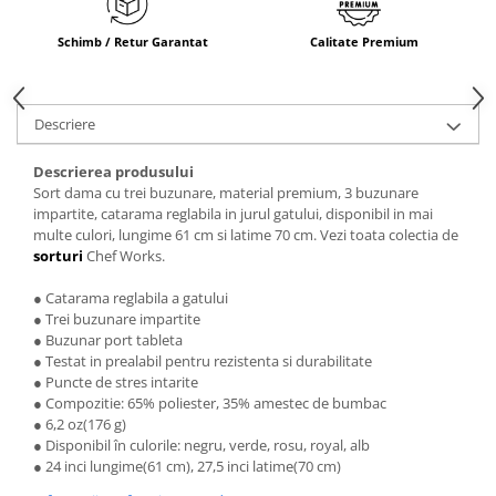
Schimb / Retur Garantat
Calitate Premium
Descriere
Descrierea produsului
Sort dama cu trei buzunare, material premium, 3 buzunare
impartite, catarama reglabila in jurul gatului, disponibil in mai
multe culori, lungime 61 cm si latime 70 cm. Vezi toata colectia de
sorturi
Chef Works.
● Catarama reglabila a gatului
● Trei buzunare impartite
● Buzunar port tableta
● Testat in prealabil pentru rezistenta si durabilitate
● Puncte de stres intarite
● Compozitie: 65% poliester, 35% amestec de bumbac
● 6,2 oz(176 g)
● Disponibil în culorile: negru, verde, rosu, royal, alb
● 24 inci lungime(61 cm), 27,5 inci latime(70 cm)