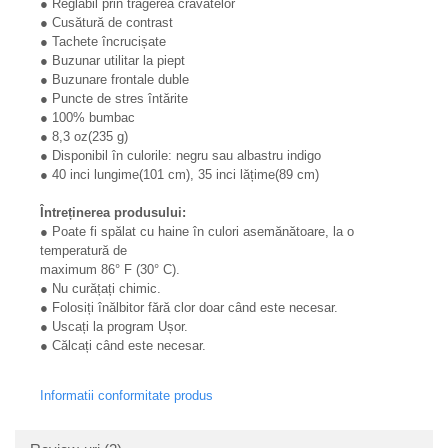
● Reglabil prin tragerea cravatelor
● Cusătură de contrast
● Tachete încrucișate
● Buzunar utilitar la piept
● Buzunare frontale duble
● Puncte de stres întărite
● 100% bumbac
● 8,3 oz(235 g)
● Disponibil în culorile: negru sau albastru indigo
● 40 inci lungime(101 cm), 35 inci lățime(89 cm)
Întreținerea produsului:
● Poate fi spălat cu haine în culori asemănătoare, la o
temperatură de
maximum 86° F (30° C).
● Nu curățați chimic.
● Folosiți înălbitor fără clor doar când este necesar.
● Uscați la program Ușor.
● Călcați când este necesar.
Informatii conformitate produs