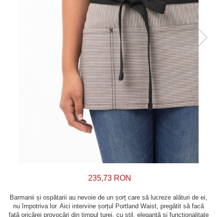
235,73 RON
Barmanii și ospătarii au nevoie de un șorț care să lucreze alături de ei,
nu împotriva lor. Aici intervine șorțul Portland Waist, pregătit să facă
față oricărei provocări din timpul turei, cu stil, eleganță și funcționalitate