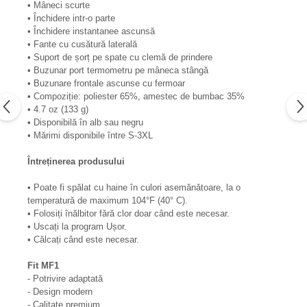
• Mâneci scurte
• Închidere intr-o parte
• Închidere instantanee ascunsă
• Fante cu cusătură laterală
• Suport de șorț pe spate cu clemă de prindere
• Buzunar port termometru pe mâneca stângă
• Buzunare frontale ascunse cu fermoar
• Compoziție: poliester 65%, amestec de bumbac 35%
• 4.7 oz (133 g)
• Disponibilă în alb sau negru
• Mărimi disponibile între S-3XL
Întreținerea produsului
• Poate fi spălat cu haine în culori asemănătoare, la o
temperatură de maximum 104°F (40° C).
• Folosiți înălbitor fără clor doar când este necesar.
• Uscați la program Ușor.
• Călcați când este necesar.
Fit MF1
- Potrivire adaptată
- Design modern
- Calitate premium