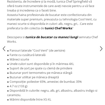
Rezistenta, de încredere și la modă, tunica Chef Springfield vă
oferă toate instrumentele de care aveți nevoie pentru a vă face
treaba și increderea ca o faceti bine.
Aceasta haina profesionala de bucatar este confectionata din
materiale super premium, prevazuta cu tehnologia Cool Vent, cu
maneci scurte si disponibila in culori: alb, negru, gri, . Care este
preferata ta din colectia de
tunici Chef Works
?
Descopera si
tunica de bucatar cu maneci lung
i
semnata Chef
Works.
● Panouri laterale “Cool Vent” (de aerisire)
● Fante cu cusătură laterală
● Mâneci scurte
● Unele culori sunt disponibile și în mărimea 4XL
● Suport de șorț pe spate cu clemă de prindere
● Buzunar port termometru pe mâneca stângă
● Buzunar utilitar pe mâneca dreaptă
● Compoziție: poliester 65%, amestec de bumbac 35%
● 4.7 oz (133 g)
● Disponibilă în culorile: negru, alb, gri, albastru, albastru indigo si
caramiziu.
● Mărimi disponibile între XS-XL