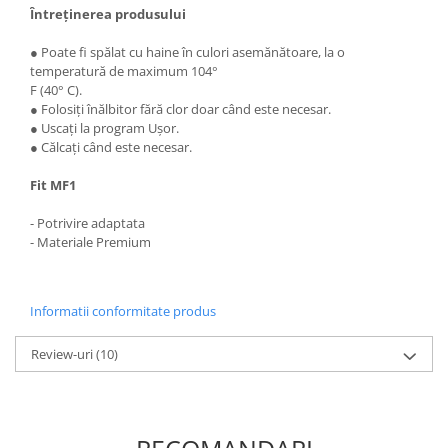
Întreținerea produsului
● Poate fi spălat cu haine în culori asemănătoare, la o
temperatură de maximum 104°
F (40° C).
● Folosiți înălbitor fără clor doar când este necesar.
● Uscați la program Ușor.
● Călcați când este necesar.
Fit MF1
- Potrivire adaptata
- Materiale Premium
Informatii conformitate produs
Review-uri
(10)