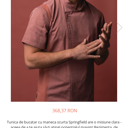
368,37 RON
Tunica de bucatar cu maneca scurta Springfield are o misiune clara -
aceea de a te ajuta să-ți atingi potențialul maxim! Rezistenta, de