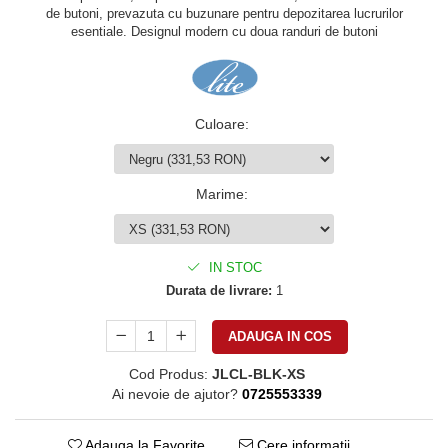
de butoni, prevazuta cu buzunare pentru depozitarea lucrurilor
esentiale. Designul modern cu doua randuri de butoni
Culoare
:
Marime
:
IN STOC
Durata de livrare:
1
ADAUGA IN COS
Cod Produs:
JLCL-BLK-XS
Ai nevoie de ajutor?
0725553339
Adauga la Favorite
Cere informatii