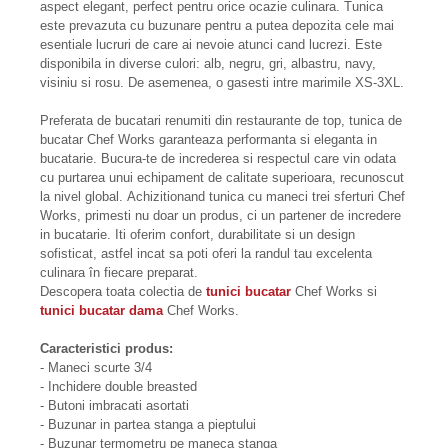
aspect elegant, perfect pentru orice ocazie culinara. Tunica
este prevazuta cu buzunare pentru a putea depozita cele mai
esentiale lucruri de care ai nevoie atunci cand lucrezi. Este
disponibila in diverse culori: alb, negru, gri, albastru, navy,
visiniu si rosu. De asemenea, o gasesti intre marimile XS-3XL.
Preferata de bucatari renumiti din restaurante de top, tunica de
bucatar Chef Works garanteaza performanta si eleganta in
bucatarie. Bucura-te de increderea si respectul care vin odata
cu purtarea unui echipament de calitate superioara, recunoscut
la nivel global. Achizitionand tunica cu maneci trei sferturi Chef
Works, primesti nu doar un produs, ci un partener de incredere
in bucatarie. Iti oferim confort, durabilitate si un design
sofisticat, astfel incat sa poti oferi la randul tau excelenta
culinara în fiecare preparat.
Descopera toata colectia de
tunici bucatar
Chef Works si
tunici bucatar dama
Chef Works.
Caracteristici produs:
- Maneci scurte 3/4
- Inchidere double breasted
- Butoni imbracati asortati
- Buzunar in partea stanga a pieptului
- Buzunar termometru pe maneca stanga