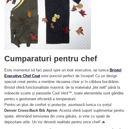
Cumparaturi pentru chef
Este momentul să faci pasul spre un look executive, iar tunica
Bristol
Executive Chef Coat
este punctul perfect de început! Cu un design
special creat pentru a menține răcoarea chiar și în căldura bucătăriei,
Bristol oferă funcționalitate maximă: de la materialul „lite twill” până la
mânecile scurte și panourile Cool Vent™, toate elementele sunt gândite
pentru o gestionare eficientă a temperaturii.
Pentru un plus de confort și protecție, asortează tunica cu șorțul
Denver Cross-Back Bib Apron
. Acesta oferă suport suplimentar pentru
spate, eliminând tensiunea din zona gâtului, și vine cu spații de
depozitare utile. Un vis devenit realitate pentru orice chef! 🔥