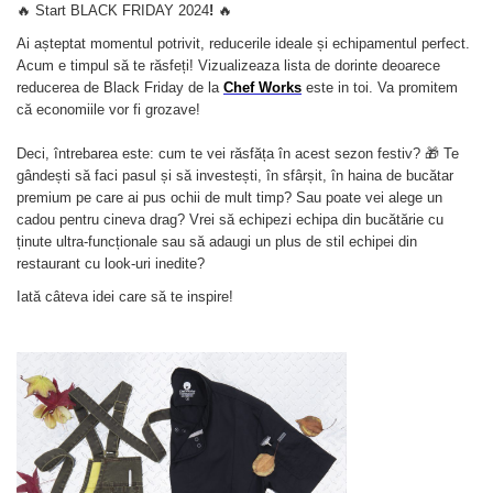
🔥 Start BLACK FRIDAY 2024
!
🔥
Ai așteptat momentul potrivit, reducerile ideale și echipamentul perfect.
Acum e timpul să te răsfeți! Vizualizeaza lista de dorinte deoarece
reducerea de Black Friday de la
Chef Works
este in toi. Va promitem
că economiile vor fi grozave!
Deci, întrebarea este: cum te vei răsfăța în acest sezon festiv? 🎁 Te
gândești să faci pasul și să investești, în sfârșit, în haina de bucătar
premium pe care ai pus ochii de mult timp? Sau poate vei alege un
cadou pentru cineva drag? Vrei să echipezi echipa din bucătărie cu
ținute ultra-funcționale sau să adaugi un plus de stil echipei din
restaurant cu look-uri inedite?
Iată câteva idei care să te inspire!