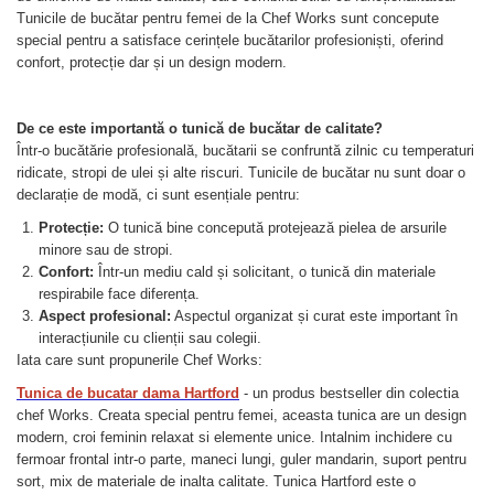
Tunicile de bucătar pentru femei de la Chef Works sunt concepute
special pentru a satisface cerințele bucătarilor profesioniști, oferind
confort, protecție dar și un design modern.
De ce este importantă o tunică de bucătar de calitate?
Într-o bucătărie profesională, bucătarii se confruntă zilnic cu temperaturi
ridicate, stropi de ulei și alte riscuri. Tunicile de bucătar nu sunt doar o
declarație de modă, ci sunt esențiale pentru:
Protecție:
O tunică bine concepută protejează pielea de arsurile
minore sau de stropi.
Confort:
Într-un mediu cald și solicitant, o tunică din materiale
respirabile face diferența.
Aspect profesional:
Aspectul organizat și curat este important în
interacțiunile cu clienții sau colegii.
Iata care sunt propunerile Chef Works:
Tunica de bucatar dama Hartford
- un produs bestseller din colectia
chef Works. Creata special pentru femei, aceasta tunica are un design
modern, croi feminin relaxat si elemente unice. Intalnim inchidere cu
fermoar frontal intr-o parte, maneci lungi, guler mandarin, suport pentru
sort, mix de materiale de inalta calitate. Tunica Hartford este o