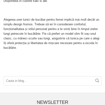
Disponibila in culorile kaki si alb.
Alegerea unei tunici de bucătar pentru femei implică mai mult decât un
simplu design frumos. Trebuie să iei în considerare confortul,
funcționalitatea și stilul personal pentru a te simți bine în timpul orelor
lungi petrecute în bucătărie. Fie că preferi un model slim fit sau unul
clasic, cu mâneci scurte sau lungi, asigură-te că tunica pe care o alegi
îți oferă protecția și libertatea de mișcare necesare pentru a excela în
bucătărie.
NEWSLETTER